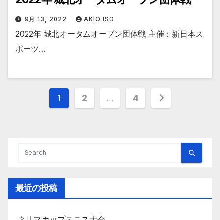
9月 13, 2022
AKIO ISO
2022年 城北オータムオープン団体戦 主催：新日本ス
ポーツ…
投
1
2
…
4
稿
の
ペ
ー
最近の投稿
ジ
送
ネリマカップテニス大会