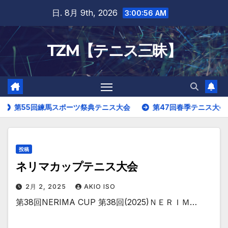
Skip
日. 8月 9th, 2026
3:00:57 AM
to
content
TZM【テニス三昧】
第55回練馬スポーツ祭典テニス大会
第47回春季テニス大会(ドロ
投稿
ネリマカップテニス大会
2月 2, 2025
AKIO ISO
第38回NERIMA CUP 第38回(2025)ＮＥＲＩＭ…